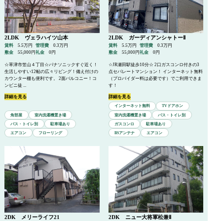
2LDK ヴェラハイツ山本
2LDK ガーディアンシャトーⅡ
賃料
5.5万円
管理費
0.3万円
賃料
5.5万円
管理費
0.3万円
敷金
55,000円
礼金
0円
敷金
55,000円
礼金
0円
☆草津市笠山４丁目☆パナソニックすぐ近く！
☆JR瀬田駅徒歩10分☆ 2口ガスコンロ付きの3
生活しやすい12帖の広々リビング！備え付けの
点セパレートマンション！ インターネット無料
カウンター棚も便利です。 2面バルコニー！コ
（プロバイダー料は必要です）でご利用できま
ンビニ徒 ...
す！
詳細を見る
詳細を見る
インターネット無料
TVドアホン
角部屋
室内洗濯機置き場
室内洗濯機置き場
バス・トイレ別
バス・トイレ別
駐車場あり
ガスコンロ
駐車場あり
エアコン
フローリング
BSアンテナ
エアコン
2DK メリーライフ21
2DK ニュー大将軍松兼Ⅱ