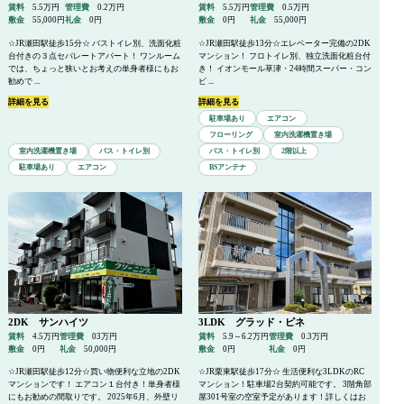
賃料
5.5万円
管理費
0.2万円
賃料
5.5万円
管理費
0.5万円
敷金
55,000円
礼金
0円
敷金
0円
礼金
55,000円
☆JR瀬田駅徒歩15分☆ バストイレ別、洗面化粧
☆JR瀬田駅徒歩13分☆エレベーター完備の2DK
台付きの３点セパレートアパート！ ワンルーム
マンション！ フロトイレ別、独立洗面化粧台付
では、ちょっと狭いとお考えの単身者様にもお
き！ イオンモール草津・24時間スーパー・コン
勧めで ...
ビ ...
詳細を見る
詳細を見る
駐車場あり
エアコン
フローリング
室内洗濯機置き場
室内洗濯機置き場
バス・トイレ別
バス・トイレ別
2階以上
駐車場あり
エアコン
BSアンテナ
2DK サンハイツ
3LDK グラッド・ピネ
賃料
4.5万円
管理費
03万円
賃料
5.9～6.2万円
管理費
0.3万円
敷金
0円
礼金
50,000円
敷金
0円
礼金
0円
☆JR瀬田駅徒歩12分☆買い物便利な立地の2DK
☆JR栗東駅徒歩17分☆ 生活便利な3LDKのRC
マンションです！ エアコン１台付き！単身者様
マンション！駐車場2台契約可能です。 3階角部
にもお勧めの間取りです。 2025年6月、外壁リ
屋301号室の空室予定があります！詳しくはお