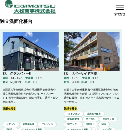
独立洗面化粧台
ホーム
オーナー様へ
1R グランバトーⅡ
1R リバーサイド本郷
賃料
4.3～4.5万円
管理費
0.4万円
賃料
4.6万円
管理費
0.4万円
敷金
50,000円
礼金
0円
敷金
50,000円
礼金
0円
入居者様へ
☆龍谷大学自転車10分☆JR瀬田駅徒歩16分☆
☆龍谷大学自転車16分☆瀬田駅徒歩3分☆ 独立
独立洗面化粧台付きの3点セパレートアパー
洗面化粧台付きが嬉しい駅近マンション！バス
ト！ 大学と瀬田駅の中間に位置し、通学・買い
通学に最適！ 防犯カメラ・温水洗浄便座・モニ
物に便利 ...
ター付き ...
詳細を見る
詳細を見る
TVドアホン
温水洗浄便座
お部屋探しのお客様へ
家具家電付
エアコン
ガスコンロ
エアコン
駐車場あり
ガスコンロ
BSアンテナ
2階以上
駅近
2階以上
インターネット無料
インターネット無料
バス・トイレ別