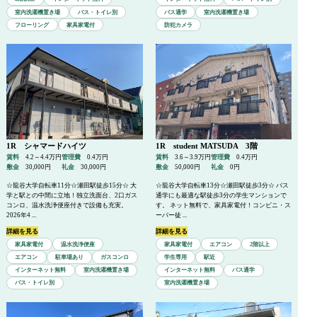
室内洗濯機置き場
バス・トイレ別
バス通学
室内洗濯機置き場
フローリング
家具家電付
防犯カメラ
管理物件一覧
空室情報
1R シャマードハイツ
1R student MATSUDA 3階
賃料
4.2～4.4万円
管理費
0.4万円
賃料
3.6～3.9万円
管理費
0.4万円
敷金
30,000円
礼金
30,000円
敷金
50,000円
礼金
0円
☆龍谷大学自転車11分☆瀬田駅徒歩15分☆ 大
☆龍谷大学自転車13分☆瀬田駅徒歩3分☆ バス
学と駅との中間に立地！独立洗面台、2口ガス
通学にも最適な駅徒歩3分の学生マンションで
コンロ、温水洗浄便座付きで設備も充実。
す。 ネット無料で、家具家電付！コンビニ・ス
駐車場
2026年4 ...
ーパー徒 ...
詳細を見る
詳細を見る
家具家電付
温水洗浄便座
家具家電付
エアコン
2階以上
エアコン
駐車場あり
ガスコンロ
学生専用
駅近
インターネット無料
室内洗濯機置き場
インターネット無料
バス通学
バス・トイレ別
室内洗濯機置き場
会社概要