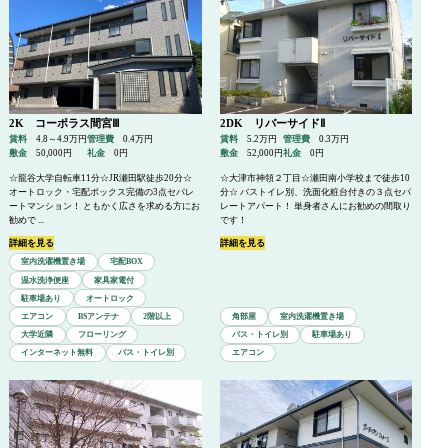
2K コーポラス間宮Ⅲ
2DK リバーサイドⅡ
賃料
4.8～4.9万円
管理費
0.4万円
賃料
5.2万円
管理費
0.3万円
敷金
50,000円
礼金
0円
敷金
52,000円
礼金
0円
☆龍谷大学自転車11分☆JR瀬田駅徒歩20分☆
☆大津市神領２丁目☆瀬田南小学校まで徒歩10
オートロック・宅配ボックス完備の3点セパレ
分☆ バストイレ別、洗面化粧台付きの３点セパ
ートマンション！ ともかく広さを求める方にお
レートアパート！ 単身者さんにお勧めの間取り
勧めで ...
です！
詳細を見る
詳細を見る
室内洗濯機置き場
宅配BOX
温水洗浄便座
家具家電付
駐車場あり
オートロック
エアコン
BSアンテナ
2階以上
角部屋
室内洗濯機置き場
大学近隣
フローリング
バス・トイレ別
駐車場あり
インターネット無料
バス・トイレ別
エアコン