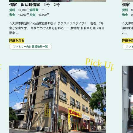
借家 田辺町借家 1号 2号
借家
賃料
49,000円
管理費
ー
賃料
1
敷金
49,000円
礼金
49,000円
敷金
1
☆大津市田辺町☆石山駅徒歩15分☆ テラスハウスタイプ！ 現在、2号
☆大津市
室が空室です。 単身でのご入居もお勧め！！ 敷地内1台駐車可能（軽自
瀬田東
動車 ...
2 ...
詳細を見る
詳細を
ファミリー向け賃貸物件一覧
ファ