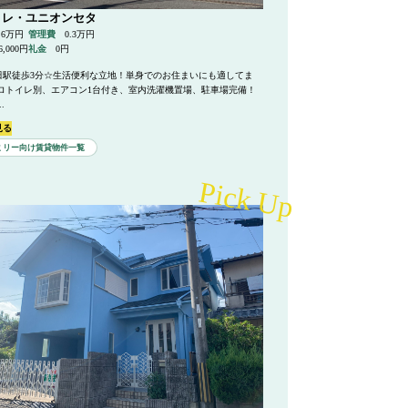
 レ・ユニオンセタ
.6万円
管理費
0.3万円
6,000円
礼金
0円
瀬田駅徒歩3分☆生活便利な立地！単身でのお住まいにも適してま
フロトイレ別、エアコン1台付き、室内洗濯機置場、駐車場完備！
.
見る
ミリー向け賃貸物件一覧