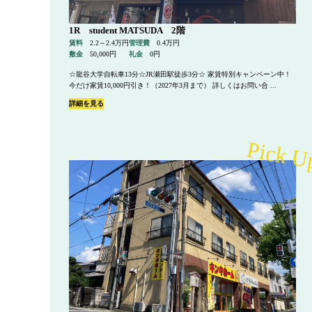
1R student MATSUDA 2階
賃料
2.2～2.4万円
管理費
0.4万円
敷金
50,000円
礼金
0円
☆龍谷大学自転車13分☆JR瀬田駅徒歩3分☆ 家賃特別キャンペーン中！
今だけ家賃10,000円引き！（2027年3月まで） 詳しくはお問い合 ...
詳細を見る