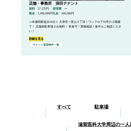
店舗・事務所 深田テナント
賃料
27.5万円
管理費
ー
敷金
1,000,000円
礼金
500,000円
☆JR瀬田駅徒歩16分☆ 大津市一里山３丁目！ワンフロア35坪の２階建
て！ 店舗前駐車場３台無料！ 飲食可！業種相談！条件もご相談くださ
い！ ...
詳細を見る
テナント賃貸物件一覧
すべて
駐車場
滋賀医科大学周辺の一人