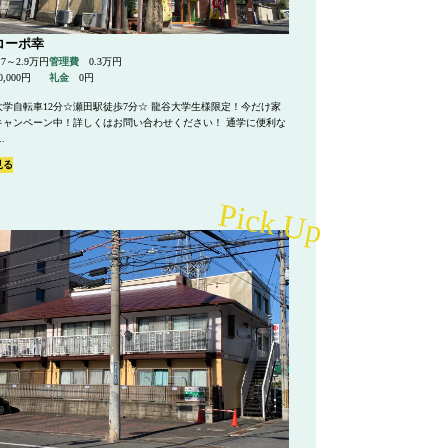
コーポ幸
.7～2.9万円
管理費
0.3万円
0,000円
礼金
0円
大学自転車12分☆瀬田駅徒歩7分☆ 龍谷大学生様限定！今だけ家
キャンペーン中！詳しくはお問い合わせください！ 通学に便利な
.
見る