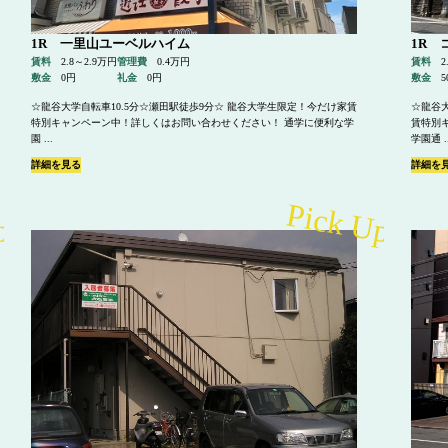
1R 一里山ユーベルハイム
1R 
賃料
2.8～2.9万円
管理費
0.4万円
賃料
2
敷金
0円
礼金
0円
敷金
5
☆龍谷大学自転車10.5分☆瀬田駅徒歩9分☆ 龍谷大学生限定！今だけ家賃
☆龍谷
特別キャンペーン中！詳しくはお問い合わせください！ 通学に便利な学
賃特別
園 ...
学園通 ..
詳細を見る
詳細を