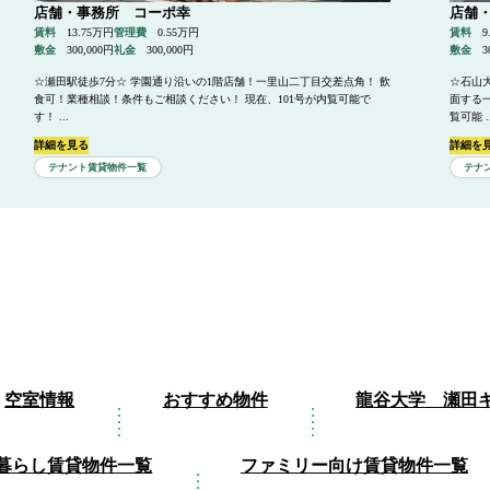
店舗・事務所 コーポ幸
店舗
賃料
13.75万円
管理費
0.55万円
賃料
9
敷金
300,000円
礼金
300,000円
敷金
3
☆瀬田駅徒歩7分☆ 学園通り沿いの1階店舗！一里山二丁目交差点角！ 飲
☆石山
食可！業種相談！条件もご相談ください！ 現在、101号が内覧可能で
面する
す！ ...
覧可能 ..
詳細を見る
詳細を
テナント賃貸物件一覧
テナ
空室情報
おすすめ物件
龍谷大学 瀬田
暮らし賃貸物件一覧
ファミリー向け賃貸物件一覧