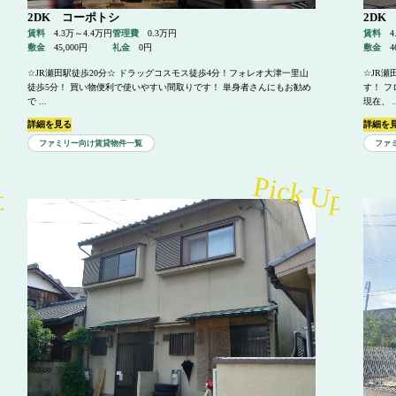
2DK コーポトシ
2DK
賃料
4.3万～4.4万円
管理費
0.3万円
賃料
4
敷金
45,000円
礼金
0円
敷金
4
☆JR瀬田駅徒歩20分☆ ドラッグコスモス徒歩4分！フォレオ大津一里山
☆JR
徒歩5分！ 買い物便利で使いやすい間取りです！ 単身者さんにもお勧め
す！ 
で ...
現在、 ..
詳細を見る
詳細を
ファミリー向け賃貸物件一覧
ファ