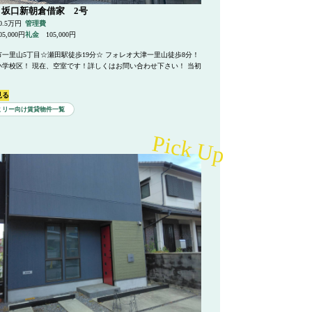
 坂口新朝倉借家 2号
0.5万円
管理費
05,000円
礼金
105,000円
一里山5丁目☆瀬田駅徒歩19分☆ フォレオ大津一里山徒歩8分！
小学校区！ 現在、空室です！詳しくはお問い合わせ下さい！ 当初
見る
ミリー向け賃貸物件一覧