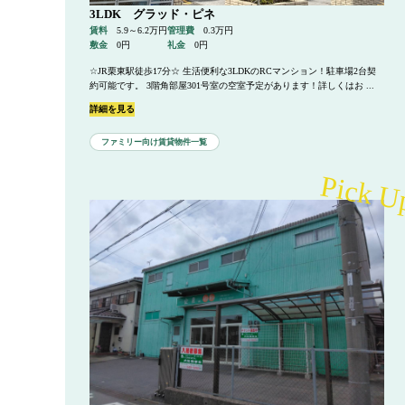
3LDK グラッド・ピネ
賃料
5.9～6.2万円
管理費
0.3万円
敷金
0円
礼金
0円
☆JR栗東駅徒歩17分☆ 生活便利な3LDKのRCマンション！駐車場2台契
約可能です。 3階角部屋301号室の空室予定があります！詳しくはお ...
詳細を見る
ファミリー向け賃貸物件一覧