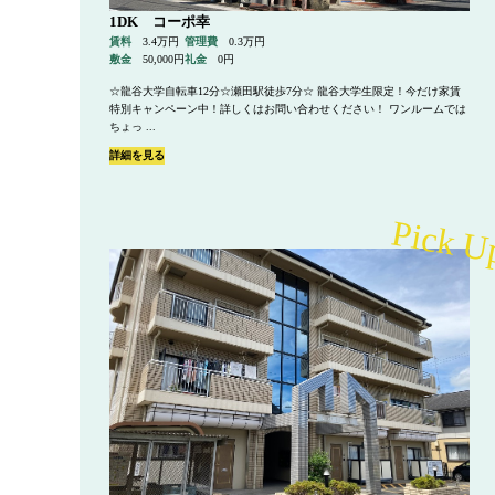
1DK コーポ幸
賃料
3.4万円
管理費
0.3万円
敷金
50,000円
礼金
0円
☆龍谷大学自転車12分☆瀬田駅徒歩7分☆ 龍谷大学生限定！今だけ家賃
特別キャンペーン中！詳しくはお問い合わせください！ ワンルームでは
ちょっ ...
詳細を見る