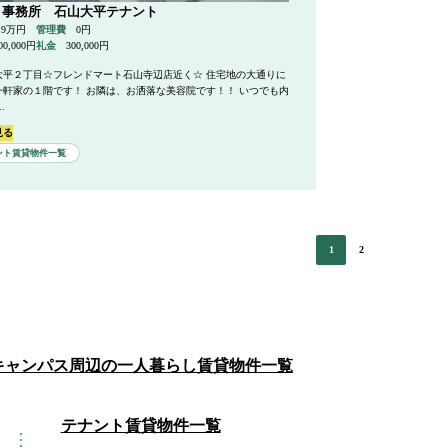
・事務所 石山大平テナント
.9万円
管理費
0円
00,000円
礼金
300,000円
大平２丁目☆フレンドマート石山寺辺店近く☆ 住宅地の大通りに
一軒家の１階です！ お隣は、お洒落な美容院です！！ いつでも内
.
見る
ント賃貸物件一覧
1
2
キャンパス周辺の一人暮らし賃貸物件一覧
テナント賃貸物件一覧