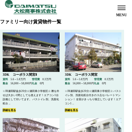
ファミリー向け賃貸物件一覧
ホーム
オーナー様へ
3DK コーポラス間宮Ⅱ
3DK コーポラス間宮
賃料
5.6～5.8万円
管理費
0.3万円
賃料
5.6～5.8万円
管理費
0.3万円
敷金
56,000～58,000円
礼金
0円
敷金
56,000～58,000円
礼金
0円
入居者様へ
☆JR瀬田駅徒歩20分☆瀬田東小学校区☆ 襖を外
☆JR瀬田駅徒歩20分☆瀬田東小学校区☆ バスト
せば大きい1間としても使えます！エアコン1台
イレ別、洗面化粧台付きの３点セパレートマン
設備として付いてます。 バストイレ別、洗面化
ション！ 全室がきっちり独立しています！エア
粧台 ...
コン1 ...
詳細を見る
詳細を見る
お部屋探しのお客様へ