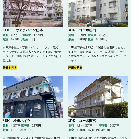
管理物件一覧
3LDK ヴェラハイツ山本
3DK コーポ松田
賃料
6.2万円
管理費
0.3万円
賃料
6.5万円
管理費
0.3万円
敷金
62,000円
礼金
0円
敷金
65,000円
礼金
65,000円
☆草津市笠山４丁目☆パナソニックすぐ近く！
☆JR瀬田駅徒歩15分! ☆閑静な住宅街に立地し
生活しやすい16帖の広々リビング！備え付けの
てます！ コンビニ・スーパー徒歩圏内！ 室内
カウンター棚も便利です。 2LDKタイプのお部
大規模リフォーム済み！システムキッチン・ユ
空室情報
屋もあ ...
ニット ...
詳細を見る
詳細を見る
駐車場
3DK 松田ハイツ
3DK コーポ間宮
会社概要
賃料
4.3万円
管理費
0.3万円
賃料
4.3～4.5万円
管理費
0.3万円
敷金
0円
礼金
0円
敷金
43,000～45,000円
礼金
0円
☆JR瀬田駅徒歩17分☆ お手頃な家賃の3DKの
☆JR瀬田駅徒歩20分☆お手頃な家賃の3DKマン