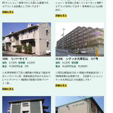
RCマンション！単身でのご入居にも最適です。
ション！ 住宅地に立地！インターネット無料！
エアコン１台設備として付いてます！
エアコン1台付いてます！ 単身者さんにもお勧
めの ...
詳細を見る
詳細を見る
3DK リバーサイド
3LDK シティオ大津石山 317号
賃料
4.7万円
管理費
0.3万円
賃料
9.5万円
管理費
敷金
47,000円
礼金
0円
敷金
95,000円
礼金
95,000円
☆大津市神領２丁目☆瀬田南小学校まで徒歩10
☆JR石山駅徒歩15分 ☆ 晴嵐小学校徒歩2分！！
分☆ バストイレ別、洗面化粧台付きの３点セパ
3階角部屋のお部屋です。 【分譲マンションシ
レートアパート！ 6帖間が3部屋の3DKアパー
ティオ大津石山】の分譲貸しです！
ト！部 ...
詳細を見る
詳細を見る