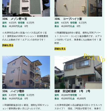
3DK メゾン野々宮
3DK コープハイツ新
賃料
4.6万円
管理費
0.3万円
賃料
4.6万円
管理費
0.2万円
敷金
46,000円
礼金
0円
敷金
46,000円
礼金
0円
☆大津市石山寺☆京滋バイパス石山ICすぐ近
☆JR瀬田駅徒歩8分☆駅近、便利な3DKアパー
く！ 賃料安めの3DKマンション！ 部屋数重視
ト！ スーパー・コンビニ徒歩圏内です。エアコ
の人にお勧めです！エアコン1台付きです！
ン1台付いてます。 単身者にもお勧めです！ 賃
料管 ...
詳細を見る
詳細を見る
3DK ハイツ増井
借家 田辺町借家 1号 2号
賃料
4.4万円
管理費
0.3万円
賃料
49,000円
管理費
ー
敷金
44,000円
礼金
0円
敷金
49,000円
礼金
49,000円
☆JR瀬田駅徒歩5分☆ 駅近、便利な3DKマンシ
☆大津市田辺町☆石山駅徒歩15分☆ テラスハウ
ョン！駅利用が多い方にぴったりです。
スタイプ！ 現在、2号室が空室です。 単身で