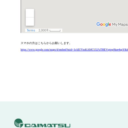
スマホの方はこちらからお願いします。
https://www.google.com/maps/d/embed?mid=1rAIUYmKAMCULFzTHEVqttep9kee4zpY&h