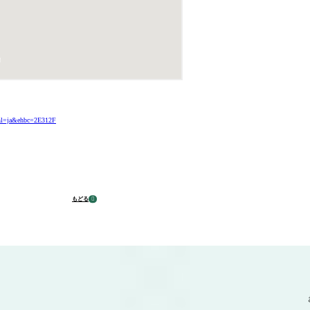
l=ja&ehbc=2E312F
もどる